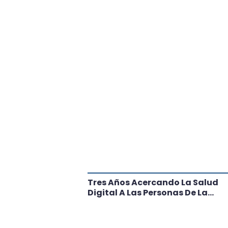
tante Paso
Tres Años Acercando La Salud
l
Digital A Las Personas De La
Región: Conoce Los Logros De
CRT Biobío