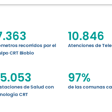
RT BIOBÍO
EVALUA
MEMORI
CLÍNICO
DATOS RECOPILADOS
Telesalud del Biobío presenta el
7.363
10.846
d digital a los habitantes...
I+D+I+E
ABORDAJE CLÍNICO EN
TELESALUD
ómetros recorridos por el
Atenciones de Tel
ipo CRT Biobío
EMPRENDEDORES
ENLACES SATELITALES
5.053
97
%
staciones de Salud con
de las comunas c
MDPA
nología CRT