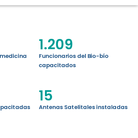
CIÓN RENAL
AS CRT BIOBÍO
 ASISTENCIAL
1.209
emedicina
Funcionarios del Bio-bío
capacitados
15
apacitadas
Antenas Satelitales instaladas