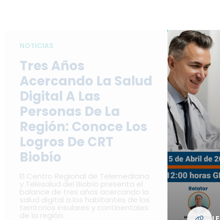
NOTICIAS
Tres Años
Acercando La Salud
Digital A Las
Personas De La
Región: Conoce Los
Logros De CRT
Biobío
El Centro Regional de Telemedicina
y Telesalud del Biobío presenta el
balance de tres años acercando la
salud digital a los habitantes de los
territorios insulares y continentales
de la región.
L