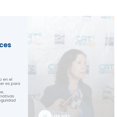
ices
o en el
ler es para
ne,
mativas
seguridad
LEER MÁS