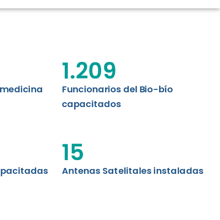
CIÓN RENAL
AS CRT BIOBÍO
 ASISTENCIAL
1.209
emedicina
Funcionarios del Bio-bío
capacitados
15
apacitadas
Antenas Satelitales instaladas