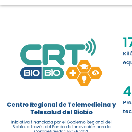
LOGROS DE C
El Centro Regional de Telemedicina y 
1
balance de tres años acercando la salu
Kil
Leer más
equ
4
Pre
Centro Regional de Telemedicina y
tec
Telesalud del Biobío
Iniciativa financiada por el Gobierno Regional del
Biobío, a través del Fondo de Innovación para la
Competitividad FIC-R 2021.