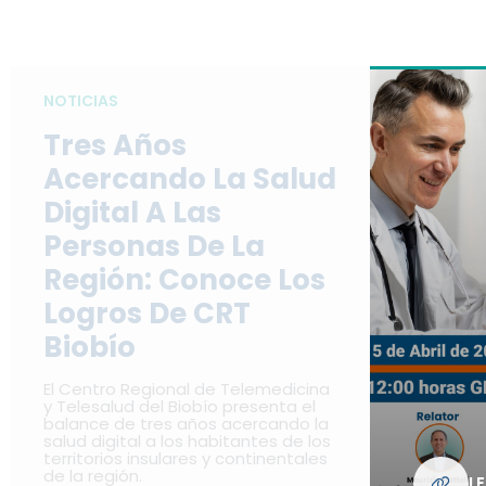
NOTICIAS
Tres Años
Acercando La Salud
Digital A Las
Personas De La
Región: Conoce Los
Logros De CRT
Biobío
El Centro Regional de Telemedicina
y Telesalud del Biobío presenta el
balance de tres años acercando la
salud digital a los habitantes de los
territorios insulares y continentales
de la región.
L