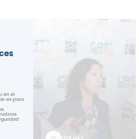
ices
o en el
ler es para
ne,
mativas
seguridad
LEER MÁS