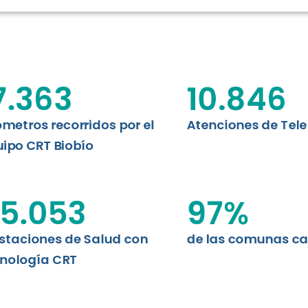
RT BIOBÍO
EVALUA
MEMORI
CLÍNICO
DATOS RECOPILADOS
Telesalud del Biobío presenta el
7.363
10.846
d digital a los habitantes...
I+D+I+E
ABORDAJE CLÍNICO EN
TELESALUD
ómetros recorridos por el
Atenciones de Tel
ipo CRT Biobío
EMPRENDEDORES
ENLACES SATELITALES
5.053
97
%
staciones de Salud con
de las comunas c
MDPA
nología CRT