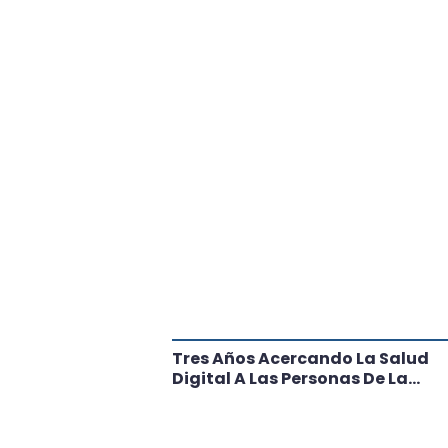
tante Paso
Tres Años Acercando La Salud
l
Digital A Las Personas De La
Región: Conoce Los Logros De
CRT Biobío