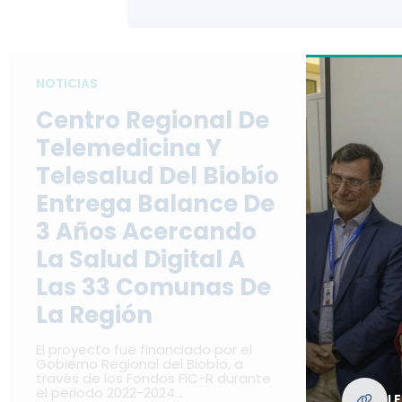
NOTICIAS
Centro Regional De
Telemedicina Y
Telesalud Del Biobío
Entrega Balance De
3 Años Acercando
La Salud Digital A
Las 33 Comunas De
La Región
El proyecto fue financiado por el
Gobierno Regional del Biobío, a
través de los Fondos FIC-R durante
el periodo 2022-2024…
L