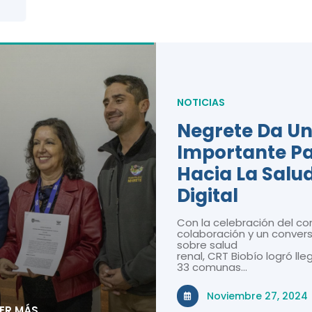
NOTICIAS
Negrete Da U
Importante P
Hacia La Salu
Digital
Con la celebración del co
colaboración y un convers
sobre salud
renal, CRT Biobío logró lle
33 comunas…
Noviembre 27, 2024
EER MÁS