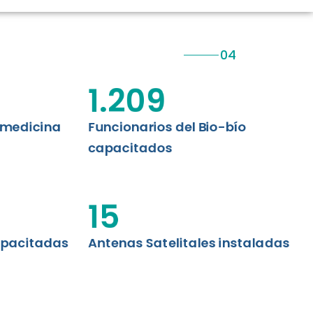
CIÓN RENAL
AS CRT BIOBÍO
 ASISTENCIAL
1.209
emedicina
Funcionarios del Bio-bío
capacitados
15
apacitadas
Antenas Satelitales instaladas