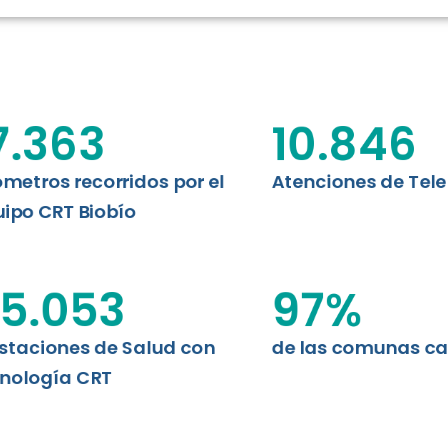
N CHILE
EVALUA
MEMORI
CLÍNICO
DATOS RECOPILADOS
da del estándar internacional
o Regional de Telemedicina y
7.363
10.846
I+D+I+E
niversidad de Concepción...
ABORDAJE CLÍNICO EN
TELESALUD
ómetros recorridos por el
Atenciones de Tel
ipo CRT Biobío
EMPRENDEDORES
ENLACES SATELITALES
5.053
97
%
staciones de Salud con
de las comunas c
MDPA
nología CRT