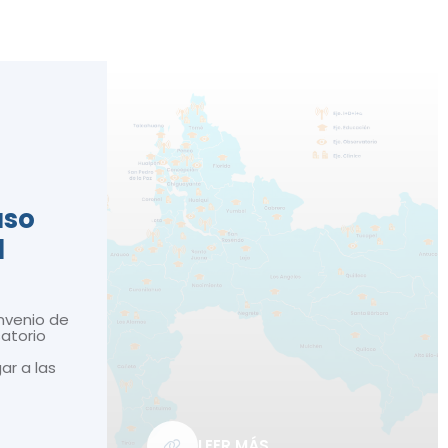
n
aso
d
nvenio de
atorio
gar a las
LEER MÁS