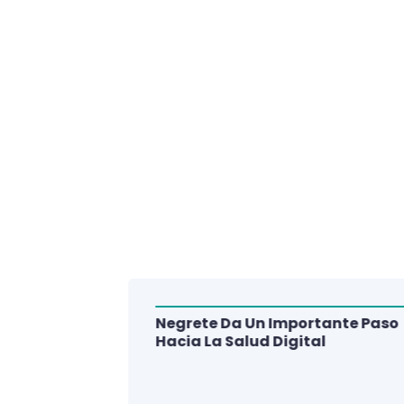
Negrete Da Un Importante Paso
alud Del
Hacia La Salud Digital
e De 3
lud Digital
La Región