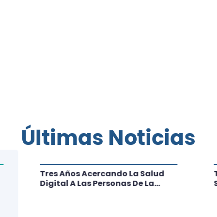
Últimas Noticias
Tres Años Acercando La Salud
Digital A Las Personas De La
Región: Conoce Los Logros De
CRT Biobío