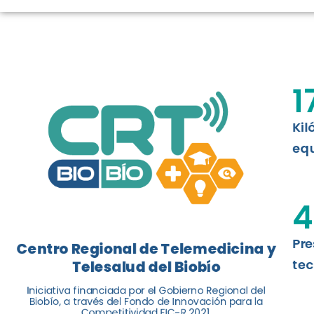
TELESALUD E
La nueva norma chilena 3858, adapta
ISO 13131, fue impulsada por el Centr
1
Telesalud del Biobío, a través de la U
Kil
Leer más
equ
4
Pre
Centro Regional de Telemedicina y
tec
Telesalud del Biobío
Iniciativa financiada por el Gobierno Regional del
Biobío, a través del Fondo de Innovación para la
Competitividad FIC-R 2021.