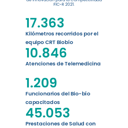
digital a los habitantes...
FIC-R 2021.
Leer más
17.363
Kilómetros recorridos por el
equipo CRT Biobío
10.846
Atenciones de Telemedicina
1.209
Funcionarios del Bio-bío
capacitados
45.053
Prestaciones de Salud con