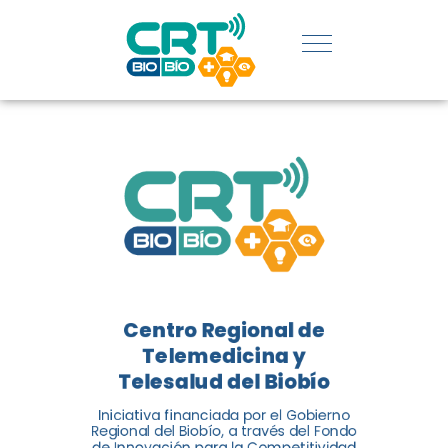
REGIÓN:
CONOCE
LOS
LOGROS
DE CRT
BIOBÍO
Centro Regional de
El Centro Regional de
Telemedicina y
Telemedicina y Telesalud del
Telesalud del Biobío
Biobío presenta el balance de
Iniciativa financiada por el Gobierno
tres años acercando la salud
Regional del Biobío, a través del Fondo
de Innovación para la Competitividad