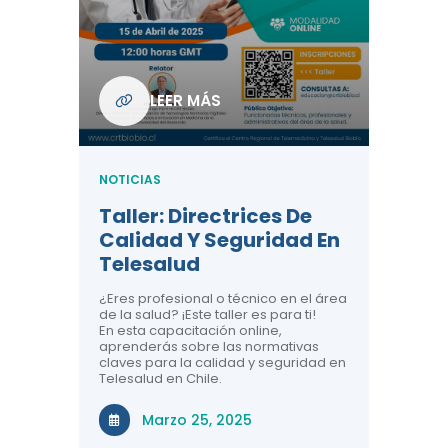
Com
De L
Regi
NOTICIA
LEER MÁS
ndo La
Centr
ión:
Telem
 De
Teles
NOTICIAS
Entre
Taller: Directrices De
Años 
dicina y
Calidad Y Seguridad En
Salud
a el
Telesalud
ndo la
Comun
 de los
¿Eres profesional o técnico en el área
entales de
El proyec
de la salud? ¡Este taller es para ti!
Gobierno
En esta capacitación online,
través de
aprenderás sobre las normativas
periodo
claves para la calidad y seguridad en
Telesalud en Chile.
Di
Marzo 25, 2025