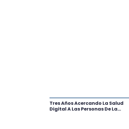
tante Paso
Tres Años Acercando La Salud
l
Digital A Las Personas De La
Región: Conoce Los Logros De
CRT Biobío