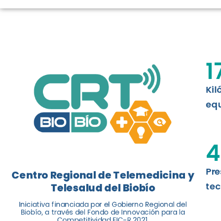
LOGROS DE C
El Centro Regional de Telemedicina y 
1
balance de tres años acercando la salu
Kil
Leer más
equ
4
Pre
Centro Regional de Telemedicina y
tec
Telesalud del Biobío
Iniciativa financiada por el Gobierno Regional del
Biobío, a través del Fondo de Innovación para la
Competitividad FIC-R 2021.