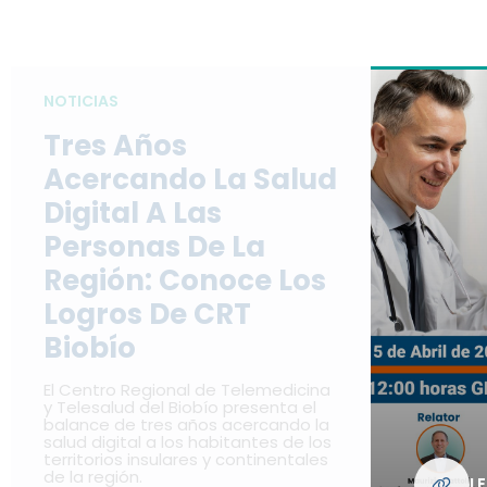
NOTICIAS
Tres Años
Acercando La Salud
Digital A Las
Personas De La
Región: Conoce Los
Logros De CRT
Biobío
El Centro Regional de Telemedicina
y Telesalud del Biobío presenta el
balance de tres años acercando la
salud digital a los habitantes de los
territorios insulares y continentales
de la región.
L