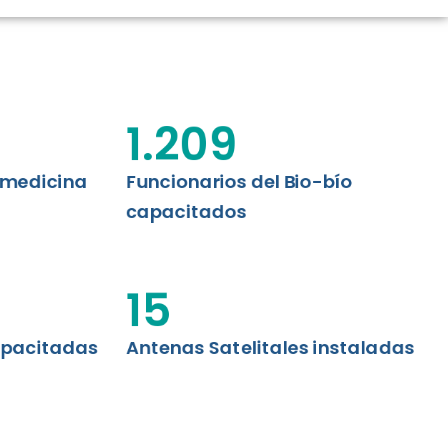
CIÓN RENAL
AS CRT BIOBÍO
 ASISTENCIAL
1.209
emedicina
Funcionarios del Bio-bío
capacitados
15
apacitadas
Antenas Satelitales instaladas