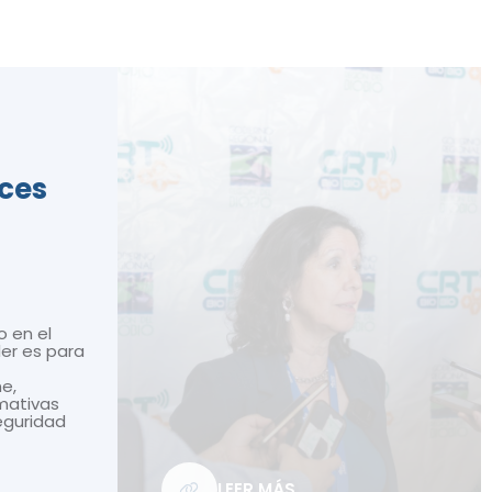
ices
o en el
ler es para
ne,
mativas
seguridad
LEER MÁS