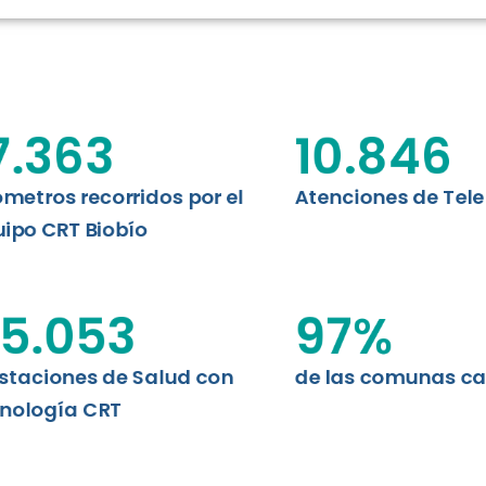
RT BIOBÍO
EVALUA
MEMORI
CLÍNICO
DATOS RECOPILADOS
Telesalud del Biobío presenta el
7.363
10.846
d digital a los habitantes...
I+D+I+E
ABORDAJE CLÍNICO EN
TELESALUD
ómetros recorridos por el
Atenciones de Tel
ipo CRT Biobío
EMPRENDEDORES
ENLACES SATELITALES
5.053
97
%
staciones de Salud con
de las comunas c
MDPA
nología CRT