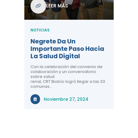
unas
LEER MÁS
ón
NOTICIA
NOTICIAS
Tres 
Salud
e
Negrete Da Un
Perso
Importante Paso Hacia
Conoc
ío
La Salud Digital
CRT B
e 3
Con la celebración del convenio de
a
colaboración y un conversatorio
El Centr
sobre salud
 33
Telesalu
renal, CRT Biobío logró llegar a las 33
balance 
gión
comunas…
salud dig
territori
r el
la región
Noviembre 27, 2024
, a
rante el
Ma