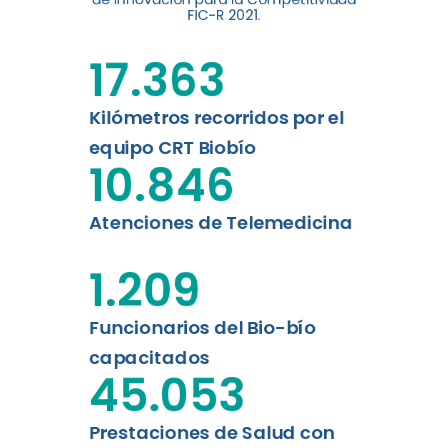
FIC-R 2021.
de la Universidad de
Concepción...
17.363
Leer más
Kilómetros recorridos por el
equipo CRT Biobío
10.846
Atenciones de Telemedicina
1.209
Funcionarios del Bio-bío
capacitados
45.053
Prestaciones de Salud con