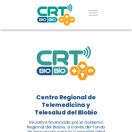
SERVICIOS
DE
TELEMEDICIN
Y
TELESALUD
EN CHILE
La nueva norma chilena 3858,
Centro Regional de
adaptada del estándar
Telemedicina y
internacional ISO 13131, fue
Telesalud del Biobío
impulsada por el Centro
Regional de Telemedicina y
Iniciativa financiada por el Gobierno
Regional del Biobío, a través del Fondo
Telesalud del Biobío, a través
de Innovación para la Competitividad