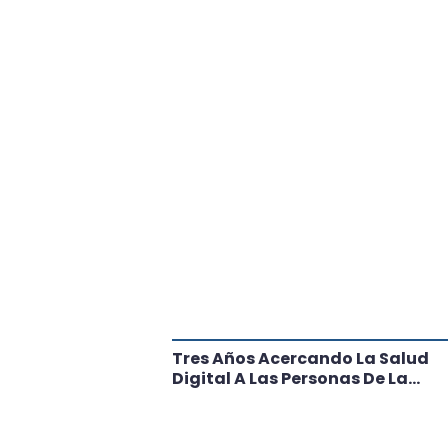
tante Paso
Tres Años Acercando La Salud
l
Digital A Las Personas De La
Región: Conoce Los Logros De
CRT Biobío