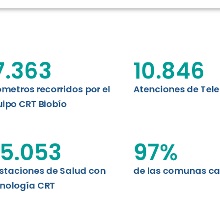
RT BIOBÍO
EVALUA
MEMORI
CLÍNICO
DATOS RECOPILADOS
Telesalud del Biobío presenta el
7.363
10.846
d digital a los habitantes...
I+D+I+E
ABORDAJE CLÍNICO EN
TELESALUD
ómetros recorridos por el
Atenciones de Tel
ipo CRT Biobío
EMPRENDEDORES
ENLACES SATELITALES
5.053
97
%
staciones de Salud con
de las comunas c
MDPA
nología CRT