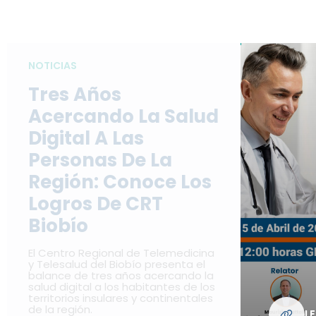
NOTICIAS
Tres Años
Acercando La Salud
Digital A Las
Personas De La
Región: Conoce Los
Logros De CRT
Biobío
El Centro Regional de Telemedicina
y Telesalud del Biobío presenta el
balance de tres años acercando la
salud digital a los habitantes de los
territorios insulares y continentales
de la región.
L