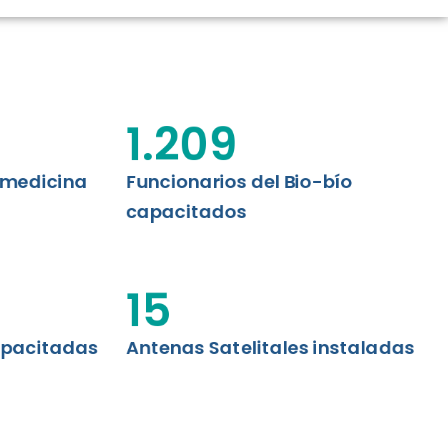
CIÓN RENAL
AS CRT BIOBÍO
 ASISTENCIAL
1.209
emedicina
Funcionarios del Bio-bío
capacitados
15
apacitadas
Antenas Satelitales instaladas