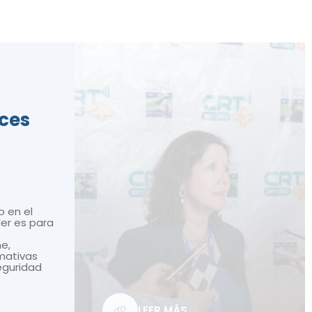
ices
o en el
ler es para
ne,
mativas
seguridad
LEER MÁS