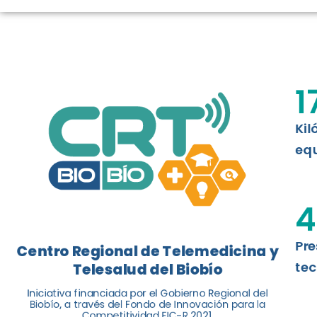
LOGROS DE C
El Centro Regional de Telemedicina y 
1
balance de tres años acercando la salu
Kil
Leer más
equ
4
Pre
Centro Regional de Telemedicina y
tec
Telesalud del Biobío
Iniciativa financiada por el Gobierno Regional del
Biobío, a través del Fondo de Innovación para la
Competitividad FIC-R 2021.