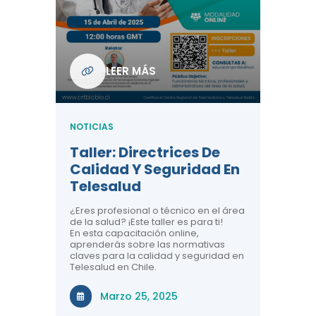
Com
De L
Regi
NOTICIA
LEER MÁS
ndo La
Centr
ión:
Telem
 De
Teles
NOTICIAS
Entre
Taller: Directrices De
Años 
dicina y
Calidad Y Seguridad En
Salud
a el
Telesalud
ndo la
Comun
 de los
¿Eres profesional o técnico en el área
entales de
El proyec
de la salud? ¡Este taller es para ti!
Gobierno
En esta capacitación online,
través de
aprenderás sobre las normativas
periodo
claves para la calidad y seguridad en
Telesalud en Chile.
Di
Marzo 25, 2025