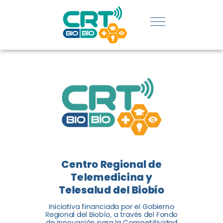
REGIÓN:
CONOCE
LOS
LOGROS
DE CRT
BIOBÍO
Centro Regional de
El Centro Regional de
Telemedicina y
Telemedicina y Telesalud del
Telesalud del Biobío
Biobío presenta el balance de
Iniciativa financiada por el Gobierno
tres años acercando la salud
Regional del Biobío, a través del Fondo
de Innovación para la Competitividad