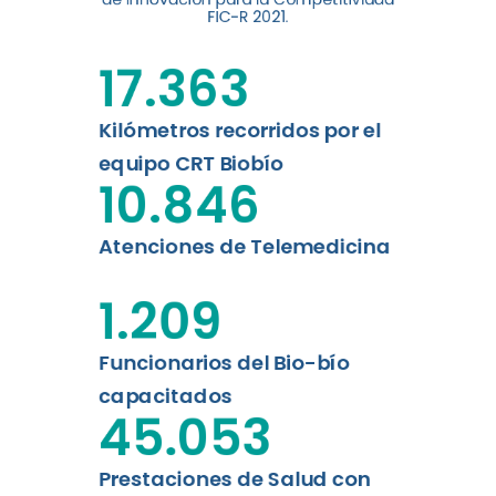
digital a los habitantes...
FIC-R 2021.
Leer más
17.363
Kilómetros recorridos por el
equipo CRT Biobío
10.846
Atenciones de Telemedicina
1.209
Funcionarios del Bio-bío
capacitados
45.053
Prestaciones de Salud con