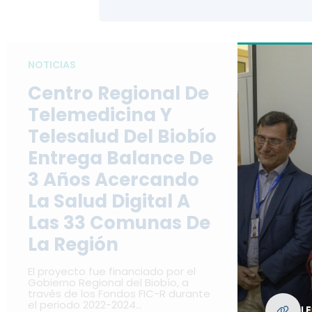
NOTICIAS
Centro Regional De
Telemedicina Y
Telesalud Del Biobío
Entrega Balance De
3 Años Acercando
La Salud Digital A
Las 33 Comunas De
La Región
El proyecto fue financiado por el
Gobierno Regional del Biobío, a
través de los Fondos FIC-R durante
el periodo 2022-2024…
L