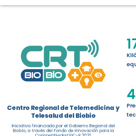
TELESALUD E
La nueva norma chilena 3858, adapta
ISO 13131, fue impulsada por el Centr
1
Telesalud del Biobío, a través de la U
Kil
Leer más
equ
4
Pre
Centro Regional de Telemedicina y
tec
Telesalud del Biobío
Iniciativa financiada por el Gobierno Regional del
Biobío, a través del Fondo de Innovación para la
Competitividad FIC-R 2021.