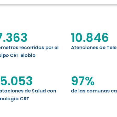
N CHILE
EVALUA
MEMORI
CLÍNICO
DATOS RECOPILADOS
da del estándar internacional
o Regional de Telemedicina y
7.363
10.846
I+D+I+E
niversidad de Concepción...
ABORDAJE CLÍNICO EN
TELESALUD
ómetros recorridos por el
Atenciones de Tel
ipo CRT Biobío
EMPRENDEDORES
ENLACES SATELITALES
5.053
97
%
staciones de Salud con
de las comunas c
MDPA
nología CRT