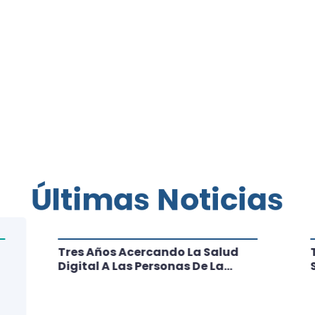
Últimas Noticias
Tres Años Acercando La Salud
Digital A Las Personas De La
Región: Conoce Los Logros De
CRT Biobío