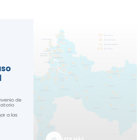
n
aso
d
nvenio de
atorio
gar a las
LEER MÁS