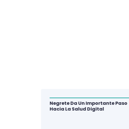
Negrete Da Un Importante Paso
alud Del
Hacia La Salud Digital
e De 3
lud Digital
La Región