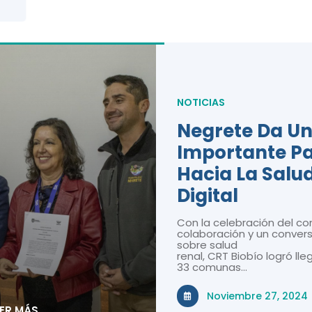
NOTICIAS
Negrete Da U
Importante P
Hacia La Salu
Digital
Con la celebración del co
colaboración y un convers
sobre salud
renal, CRT Biobío logró lle
33 comunas…
Noviembre 27, 2024
EER MÁS