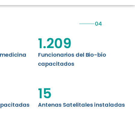
CIÓN RENAL
AS CRT BIOBÍO
 ASISTENCIAL
1.209
emedicina
Funcionarios del Bio-bío
capacitados
15
apacitadas
Antenas Satelitales instaladas