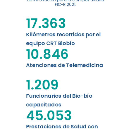
digital a los habitantes...
FIC-R 2021.
Leer más
17.363
Kilómetros recorridos por el
equipo CRT Biobío
10.846
Atenciones de Telemedicina
1.209
Funcionarios del Bio-bío
capacitados
45.053
Prestaciones de Salud con