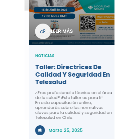
Com
De L
Regi
NOTICIA
LEER MÁS
ndo La
Centr
ión:
Telem
 De
Teles
NOTICIAS
Entre
Taller: Directrices De
Años 
dicina y
Calidad Y Seguridad En
Salud
a el
Telesalud
ndo la
Comun
 de los
¿Eres profesional o técnico en el área
entales de
El proyec
de la salud? ¡Este taller es para ti!
Gobierno
En esta capacitación online,
través de
aprenderás sobre las normativas
periodo
claves para la calidad y seguridad en
Telesalud en Chile.
Di
Marzo 25, 2025