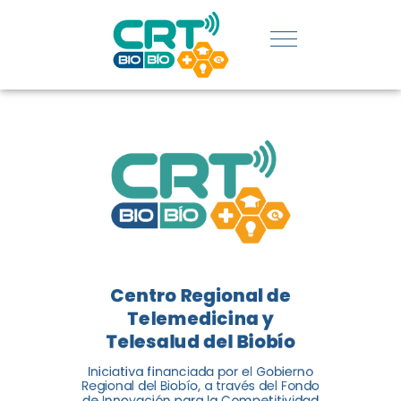
REGIÓN:
CONOCE
LOS
LOGROS
DE CRT
BIOBÍO
Centro Regional de
El Centro Regional de
Telemedicina y
Telemedicina y Telesalud del
Telesalud del Biobío
Biobío presenta el balance de
Iniciativa financiada por el Gobierno
tres años acercando la salud
Regional del Biobío, a través del Fondo
de Innovación para la Competitividad