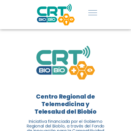
REGIÓN:
CONOCE
LOS
LOGROS
DE CRT
BIOBÍO
Centro Regional de
El Centro Regional de
Telemedicina y
Telemedicina y Telesalud del
Telesalud del Biobío
Biobío presenta el balance de
Iniciativa financiada por el Gobierno
tres años acercando la salud
Regional del Biobío, a través del Fondo
de Innovación para la Competitividad