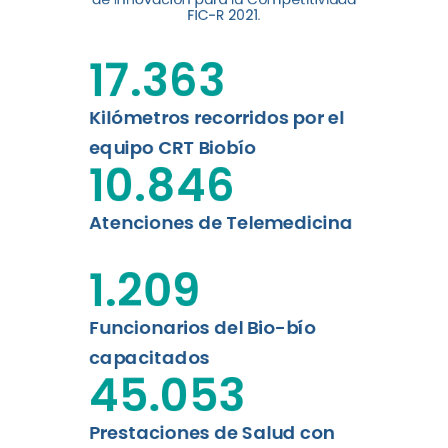
digital a los habitantes...
FIC-R 2021.
Leer más
17.363
Kilómetros recorridos por el
equipo CRT Biobío
10.846
Atenciones de Telemedicina
1.209
Funcionarios del Bio-bío
capacitados
45.053
Prestaciones de Salud con