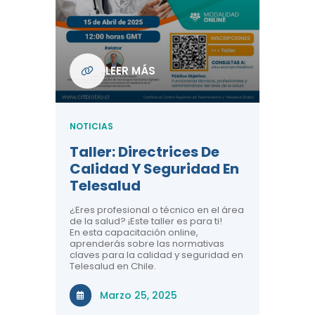
Com
De L
Regi
NOTICIA
LEER MÁS
ndo La
Centr
ión:
Telem
 De
Teles
NOTICIAS
Entre
Taller: Directrices De
Años 
dicina y
Calidad Y Seguridad En
Salud
a el
Telesalud
ndo la
Comun
 de los
¿Eres profesional o técnico en el área
entales de
El proyec
de la salud? ¡Este taller es para ti!
Gobierno
En esta capacitación online,
través de
aprenderás sobre las normativas
periodo
claves para la calidad y seguridad en
Telesalud en Chile.
Di
Marzo 25, 2025