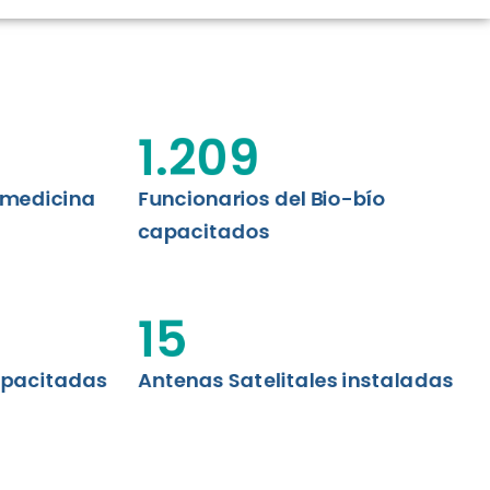
CIÓN RENAL
AS CRT BIOBÍO
 ASISTENCIAL
1.209
emedicina
Funcionarios del Bio-bío
capacitados
15
apacitadas
Antenas Satelitales instaladas