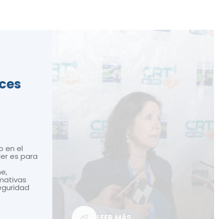
ices
o en el
ler es para
ne,
mativas
seguridad
LEER MÁS