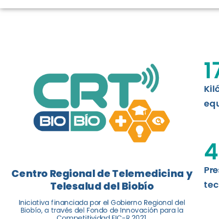
LOGROS DE C
El Centro Regional de Telemedicina y 
1
balance de tres años acercando la salu
Kil
Leer más
equ
4
Pre
Centro Regional de Telemedicina y
tec
Telesalud del Biobío
Iniciativa financiada por el Gobierno Regional del
Biobío, a través del Fondo de Innovación para la
Competitividad FIC-R 2021.