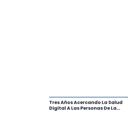
tante Paso
Tres Años Acercando La Salud
l
Digital A Las Personas De La
Región: Conoce Los Logros De
CRT Biobío