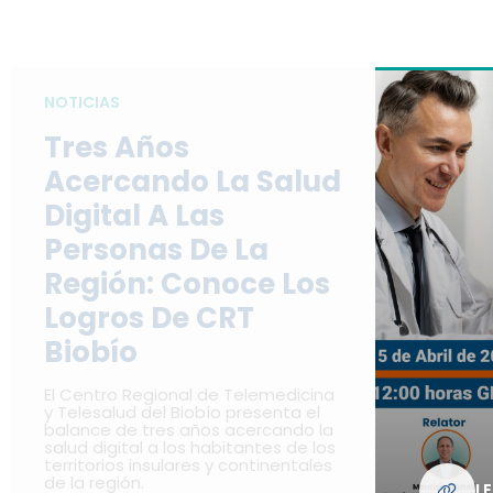
NOTICIAS
Tres Años
Acercando La Salud
Digital A Las
Personas De La
Región: Conoce Los
Logros De CRT
Biobío
El Centro Regional de Telemedicina
y Telesalud del Biobío presenta el
balance de tres años acercando la
salud digital a los habitantes de los
territorios insulares y continentales
de la región.
L