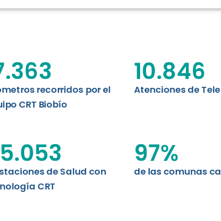
RT BIOBÍO
EVALUA
MEMORI
CLÍNICO
DATOS RECOPILADOS
Telesalud del Biobío presenta el
7.363
10.846
d digital a los habitantes...
I+D+I+E
ABORDAJE CLÍNICO EN
TELESALUD
ómetros recorridos por el
Atenciones de Tel
ipo CRT Biobío
EMPRENDEDORES
ENLACES SATELITALES
5.053
97
%
staciones de Salud con
de las comunas c
MDPA
nología CRT