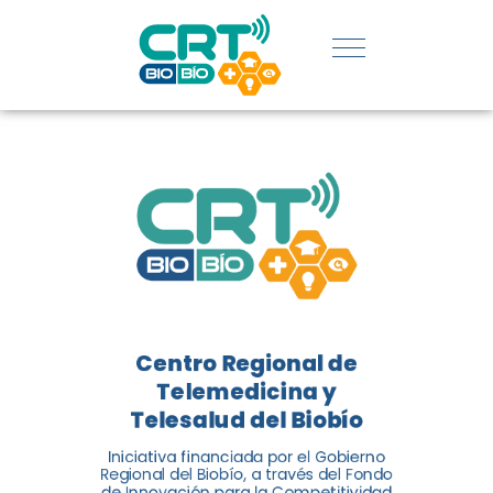
UDEC EN
CATEGORÍA
DE
INNOVACIÓN
SOCIAL
El Centro Regional de
Telemedicina y Telesalud del
Centro Regional de
Biobío (CRT Biobío) fue
Telemedicina y
reconocido reconocido en los
Telesalud del Biobío
Premios de Vinculación con el
Medio 2024...
Iniciativa financiada por el Gobierno
Regional del Biobío, a través del Fondo
de Innovación para la Competitividad