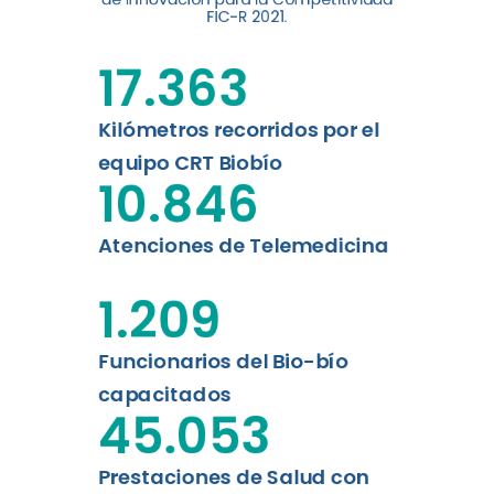
FIC-R 2021.
Leer más
17.363
Kilómetros recorridos por el
equipo CRT Biobío
10.846
Atenciones de Telemedicina
1.209
Funcionarios del Bio-bío
capacitados
45.053
Prestaciones de Salud con