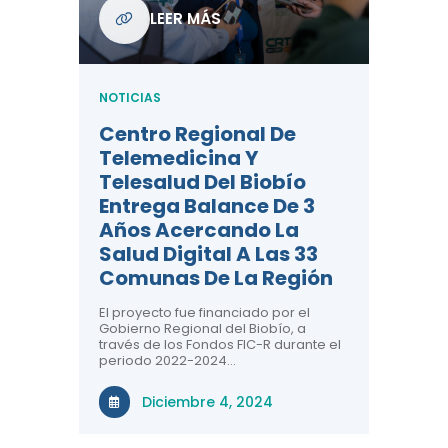
Com
LEER MÁS
De L
Regi
NOTICIAS
NOTICIA
Centro Regional De
Negre
Telemedicina Y
Impor
Telesalud Del Biobío
La Sa
Entrega Balance De 3
 De
Con la c
Años Acercando La
colabora
ad En
sobre sa
Salud Digital A Las 33
renal, CR
Comunas De La Región
comuna
n el área
El proyecto fue financiado por el
a ti!
N
Gobierno Regional del Biobío, a
través de los Fondos FIC-R durante el
tivas
periodo 2022-2024…
uridad en
Diciembre 4, 2024