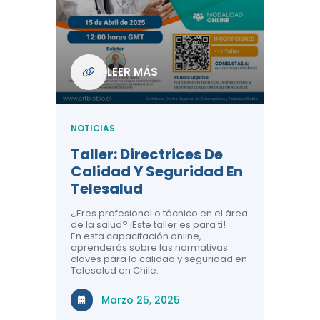
Com
De L
Regi
NOTICIA
LEER MÁS
ndo La
Centr
ión:
Telem
 De
Teles
NOTICIAS
Entre
Taller: Directrices De
Años 
dicina y
Calidad Y Seguridad En
Salud
a el
Telesalud
ndo la
Comun
 de los
¿Eres profesional o técnico en el área
entales de
El proyec
de la salud? ¡Este taller es para ti!
Gobierno
En esta capacitación online,
través de
aprenderás sobre las normativas
periodo
claves para la calidad y seguridad en
Telesalud en Chile.
Di
Marzo 25, 2025