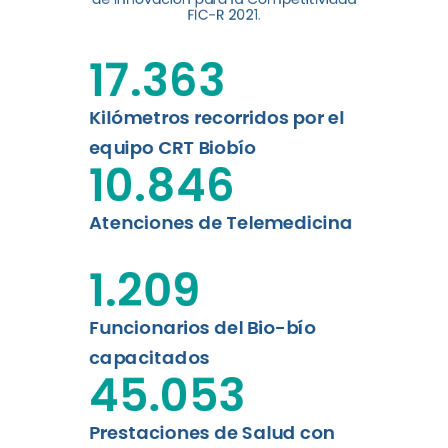
digital a los habitantes...
FIC-R 2021.
Leer más
17.363
Kilómetros recorridos por el
equipo CRT Biobío
10.846
Atenciones de Telemedicina
1.209
Funcionarios del Bio-bío
capacitados
45.053
Prestaciones de Salud con