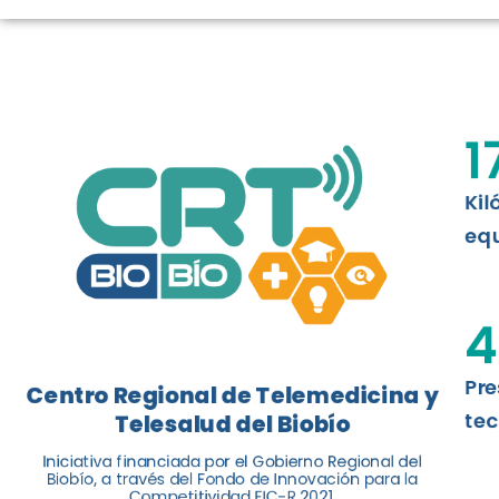
TELESALUD E
La nueva norma chilena 3858, adapta
ISO 13131, fue impulsada por el Centr
1
Telesalud del Biobío, a través de la U
Kil
Leer más
equ
4
Pre
Centro Regional de Telemedicina y
tec
Telesalud del Biobío
Iniciativa financiada por el Gobierno Regional del
Biobío, a través del Fondo de Innovación para la
Competitividad FIC-R 2021.