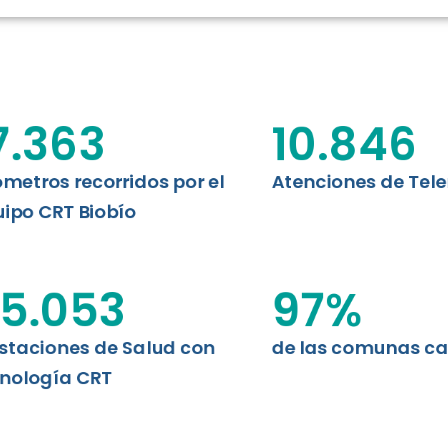
N CHILE
EVALUA
MEMORI
CLÍNICO
DATOS RECOPILADOS
da del estándar internacional
o Regional de Telemedicina y
7.363
10.846
I+D+I+E
niversidad de Concepción...
ABORDAJE CLÍNICO EN
TELESALUD
ómetros recorridos por el
Atenciones de Tel
ipo CRT Biobío
EMPRENDEDORES
ENLACES SATELITALES
5.053
97
%
staciones de Salud con
de las comunas c
MDPA
nología CRT