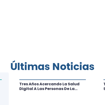
Últimas Noticias
Tres Años Acercando La Salud
Digital A Las Personas De La
Región: Conoce Los Logros De
CRT Biobío