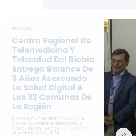
NOTICIAS
Centro Regional De
Telemedicina Y
Telesalud Del Biobío
Entrega Balance De
3 Años Acercando
La Salud Digital A
Las 33 Comunas De
La Región
El proyecto fue financiado por el
Gobierno Regional del Biobío, a
través de los Fondos FIC-R durante
el periodo 2022-2024…
L