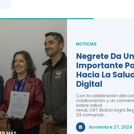
NOTICIAS
Negrete Da U
Importante P
Hacia La Salu
Digital
Con la celebración del co
colaboración y un convers
sobre salud
renal, CRT Biobío logró lle
33 comunas…
Noviembre 27, 2024
EER MÁS