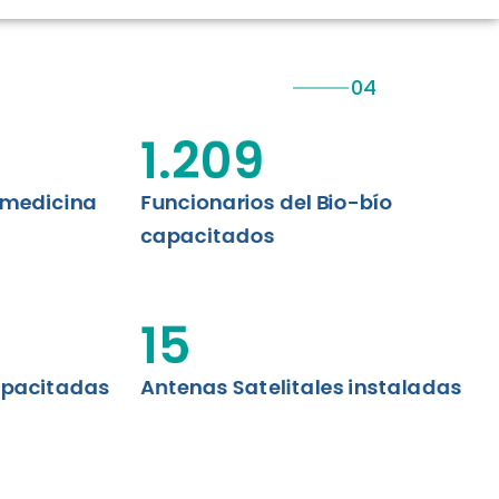
CIÓN RENAL
AS CRT BIOBÍO
 ASISTENCIAL
1.209
emedicina
Funcionarios del Bio-bío
capacitados
15
apacitadas
Antenas Satelitales instaladas