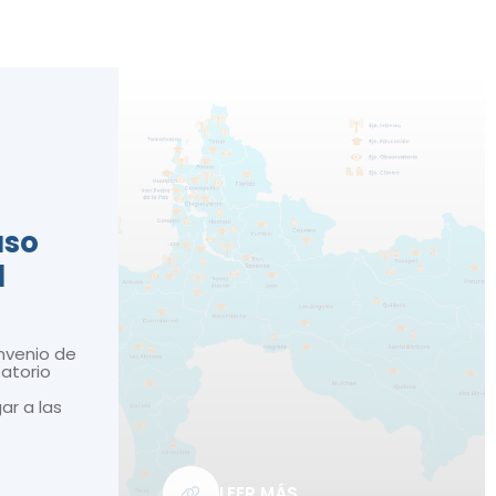
n
aso
d
nvenio de
atorio
gar a las
LEER MÁS