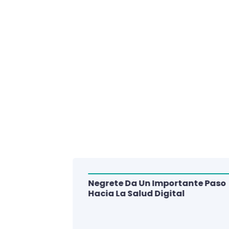
Negrete Da Un Importante Paso
alud Del
Hacia La Salud Digital
e De 3
lud Digital
La Región