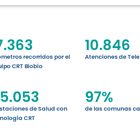
RT BIOBÍO
EVALUA
MEMORI
CLÍNICO
DATOS RECOPILADOS
Telesalud del Biobío presenta el
7.363
10.846
d digital a los habitantes...
I+D+I+E
ABORDAJE CLÍNICO EN
TELESALUD
ómetros recorridos por el
Atenciones de Tel
ipo CRT Biobío
EMPRENDEDORES
ENLACES SATELITALES
5.053
97
%
staciones de Salud con
de las comunas c
MDPA
nología CRT