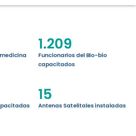
CIÓN RENAL
AS CRT BIOBÍO
 ASISTENCIAL
1.209
emedicina
Funcionarios del Bio-bío
capacitados
15
apacitadas
Antenas Satelitales instaladas