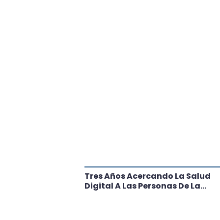
tante Paso
Tres Años Acercando La Salud
l
Digital A Las Personas De La
Región: Conoce Los Logros De
CRT Biobío