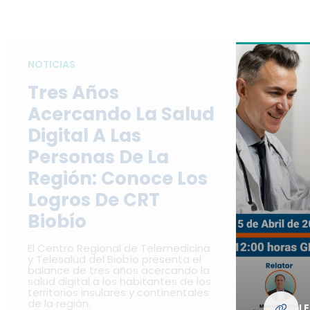
NOTICIAS
Tres Años
Acercando La Salud
Digital A Las
Personas De La
Región: Conoce Los
Logros De CRT
Biobío
El Centro Regional de Telemedicina
y Telesalud del Biobío presenta el
balance de tres años acercando la
salud digital a los habitantes de los
territorios insulares y continentales
de la región.
L