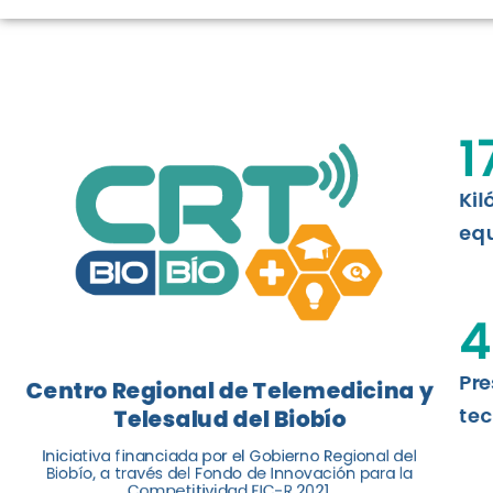
LOGROS DE C
El Centro Regional de Telemedicina y 
1
balance de tres años acercando la salu
Kil
Leer más
equ
4
Pre
Centro Regional de Telemedicina y
tec
Telesalud del Biobío
Iniciativa financiada por el Gobierno Regional del
Biobío, a través del Fondo de Innovación para la
Competitividad FIC-R 2021.