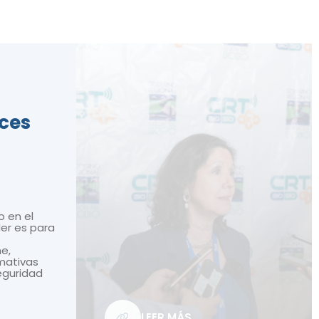
ices
o en el
ler es para
ne,
mativas
seguridad
LEER MÁS