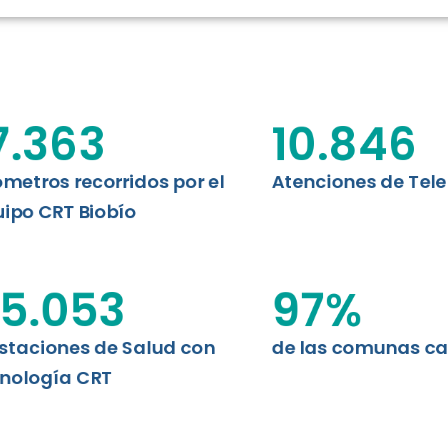
N CHILE
EVALUA
MEMORI
CLÍNICO
DATOS RECOPILADOS
da del estándar internacional
o Regional de Telemedicina y
7.363
10.846
I+D+I+E
niversidad de Concepción...
ABORDAJE CLÍNICO EN
TELESALUD
ómetros recorridos por el
Atenciones de Tel
ipo CRT Biobío
EMPRENDEDORES
ENLACES SATELITALES
5.053
97
%
staciones de Salud con
de las comunas c
MDPA
nología CRT