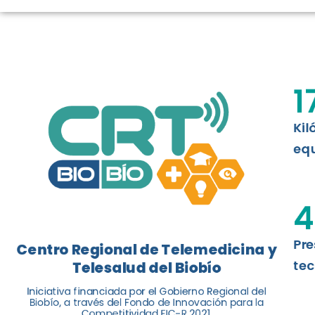
TELESALUD E
La nueva norma chilena 3858, adapta
ISO 13131, fue impulsada por el Centr
1
Telesalud del Biobío, a través de la U
Kil
Leer más
equ
4
Pre
Centro Regional de Telemedicina y
tec
Telesalud del Biobío
Iniciativa financiada por el Gobierno Regional del
Biobío, a través del Fondo de Innovación para la
Competitividad FIC-R 2021.