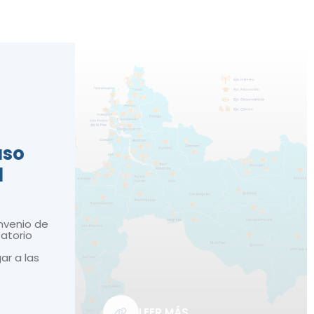
n
aso
d
nvenio de
atorio
gar a las
LEER MÁS