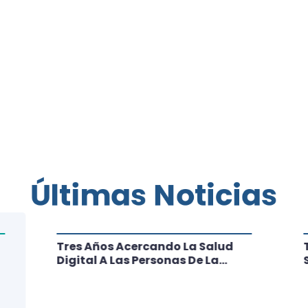
Últimas Noticias
Tres Años Acercando La Salud
Digital A Las Personas De La
Región: Conoce Los Logros De
CRT Biobío