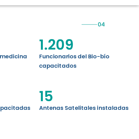
CIÓN RENAL
AS CRT BIOBÍO
 ASISTENCIAL
1.209
emedicina
Funcionarios del Bio-bío
capacitados
15
apacitadas
Antenas Satelitales instaladas