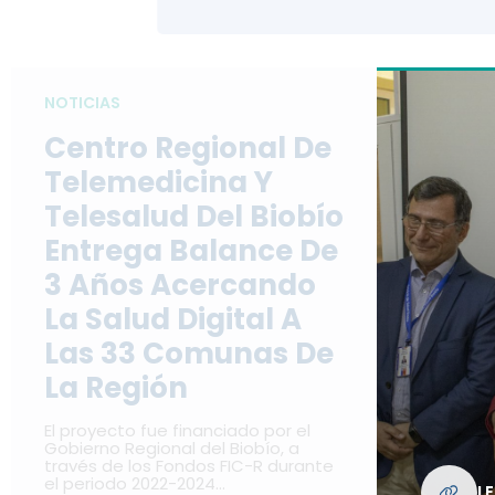
NOTICIAS
Centro Regional De
Telemedicina Y
Telesalud Del Biobío
Entrega Balance De
3 Años Acercando
La Salud Digital A
Las 33 Comunas De
La Región
El proyecto fue financiado por el
Gobierno Regional del Biobío, a
través de los Fondos FIC-R durante
el periodo 2022-2024…
L