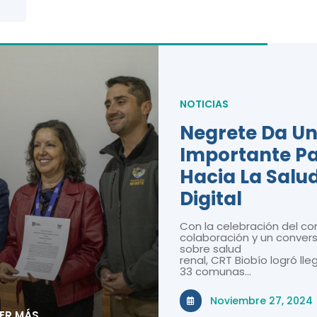
NOTICIAS
Negrete Da U
Importante P
Hacia La Salu
Digital
Con la celebración del co
colaboración y un convers
sobre salud
renal, CRT Biobío logró lle
33 comunas…
Noviembre 27, 2024
EER MÁS