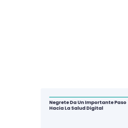
Negrete Da Un Importante Paso
alud Del
Hacia La Salud Digital
e De 3
lud Digital
La Región