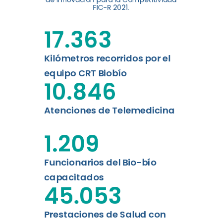
digital a los habitantes...
FIC-R 2021.
Leer más
17.363
Kilómetros recorridos por el
equipo CRT Biobío
10.846
Atenciones de Telemedicina
1.209
Funcionarios del Bio-bío
capacitados
45.053
Prestaciones de Salud con