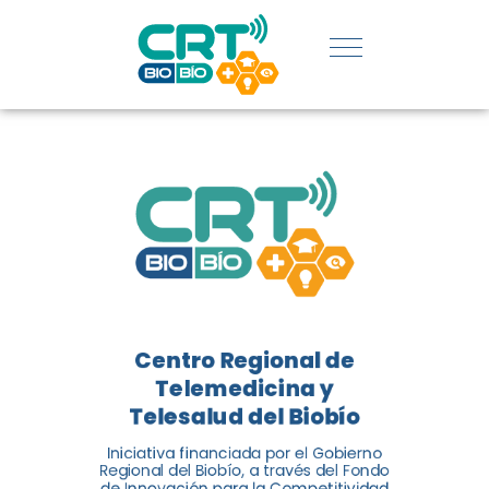
REGIÓN:
CONOCE
LOS
LOGROS
DE CRT
BIOBÍO
Centro Regional de
El Centro Regional de
Telemedicina y
Telemedicina y Telesalud del
Telesalud del Biobío
Biobío presenta el balance de
Iniciativa financiada por el Gobierno
tres años acercando la salud
Regional del Biobío, a través del Fondo
de Innovación para la Competitividad