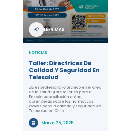
Com
De L
Regi
NOTICIA
LEER MÁS
ndo La
Centr
ión:
Telem
 De
Teles
NOTICIAS
Entre
Taller: Directrices De
Años 
dicina y
Calidad Y Seguridad En
Salud
a el
Telesalud
ndo la
Comun
 de los
¿Eres profesional o técnico en el área
entales de
El proyec
de la salud? ¡Este taller es para ti!
Gobierno
En esta capacitación online,
través de
aprenderás sobre las normativas
periodo
claves para la calidad y seguridad en
Telesalud en Chile.
Di
Marzo 25, 2025