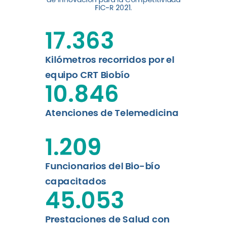
digital a los habitantes...
FIC-R 2021.
Leer más
17.363
Kilómetros recorridos por el
equipo CRT Biobío
10.846
Atenciones de Telemedicina
1.209
Funcionarios del Bio-bío
capacitados
45.053
Prestaciones de Salud con