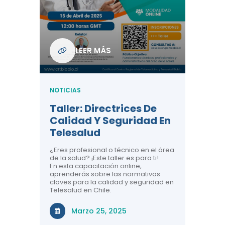
Com
De L
Regi
NOTICIA
LEER MÁS
ndo La
Centr
ión:
Telem
 De
Teles
NOTICIAS
Entre
Taller: Directrices De
Años 
dicina y
Calidad Y Seguridad En
Salud
a el
Telesalud
ndo la
Comun
 de los
¿Eres profesional o técnico en el área
entales de
El proyec
de la salud? ¡Este taller es para ti!
Gobierno
En esta capacitación online,
través de
aprenderás sobre las normativas
periodo
claves para la calidad y seguridad en
Telesalud en Chile.
Di
Marzo 25, 2025