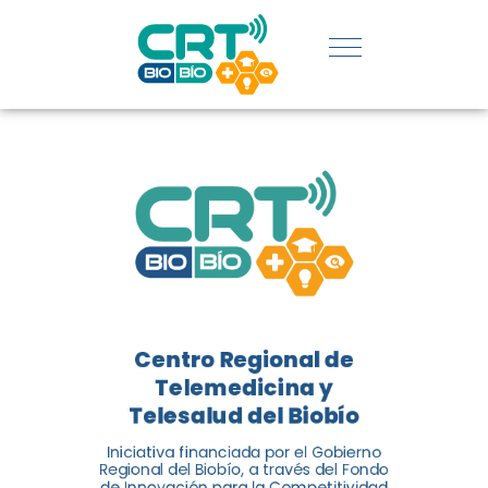
REGIÓN:
CONOCE
LOS
LOGROS
DE CRT
BIOBÍO
Centro Regional de
El Centro Regional de
Telemedicina y
Telemedicina y Telesalud del
Telesalud del Biobío
Biobío presenta el balance de
Iniciativa financiada por el Gobierno
tres años acercando la salud
Regional del Biobío, a través del Fondo
de Innovación para la Competitividad