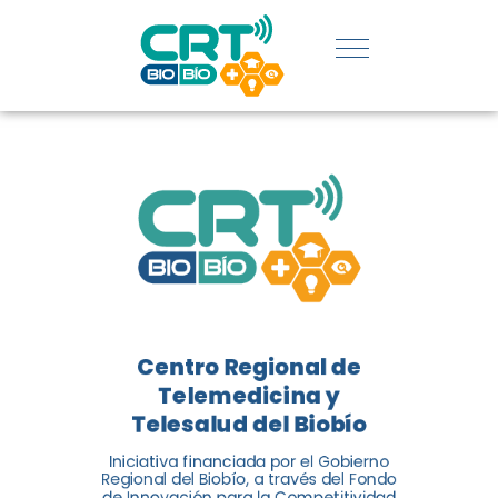
REGIÓN:
CONOCE
LOS
LOGROS
DE CRT
BIOBÍO
Centro Regional de
El Centro Regional de
Telemedicina y
Telemedicina y Telesalud del
Telesalud del Biobío
Biobío presenta el balance de
Iniciativa financiada por el Gobierno
tres años acercando la salud
Regional del Biobío, a través del Fondo
de Innovación para la Competitividad