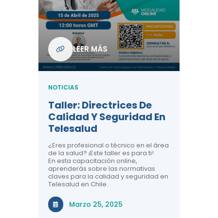
Com
De L
Regi
NOTICIA
LEER MÁS
ndo La
Centr
ión:
Telem
 De
Teles
NOTICIAS
Entre
Taller: Directrices De
Años 
dicina y
Calidad Y Seguridad En
Salud
a el
Telesalud
ndo la
Comun
 de los
¿Eres profesional o técnico en el área
entales de
El proyec
de la salud? ¡Este taller es para ti!
Gobierno
En esta capacitación online,
través de
aprenderás sobre las normativas
periodo
claves para la calidad y seguridad en
Telesalud en Chile.
Di
Marzo 25, 2025