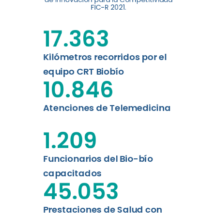
digital a los habitantes...
FIC-R 2021.
Leer más
17.363
Kilómetros recorridos por el
equipo CRT Biobío
10.846
Atenciones de Telemedicina
1.209
Funcionarios del Bio-bío
capacitados
45.053
Prestaciones de Salud con