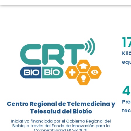
TELESALUD E
La nueva norma chilena 3858, adapta
ISO 13131, fue impulsada por el Centr
1
Telesalud del Biobío, a través de la U
Kil
Leer más
equ
4
Pre
Centro Regional de Telemedicina y
tec
Telesalud del Biobío
Iniciativa financiada por el Gobierno Regional del
Biobío, a través del Fondo de Innovación para la
Competitividad FIC-R 2021.