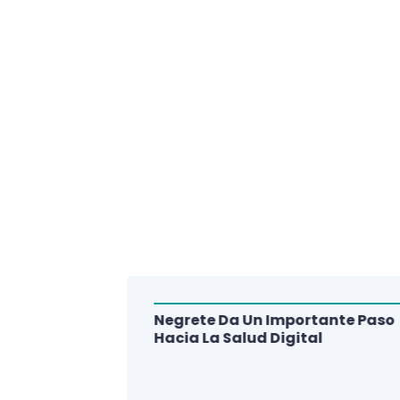
Negrete Da Un Importante Paso
alud Del
Hacia La Salud Digital
e De 3
lud Digital
La Región