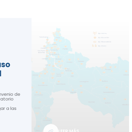
n
aso
d
nvenio de
atorio
gar a las
LEER MÁS