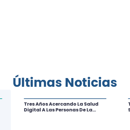
Últimas Noticias
Tres Años Acercando La Salud
Digital A Las Personas De La
Región: Conoce Los Logros De
CRT Biobío