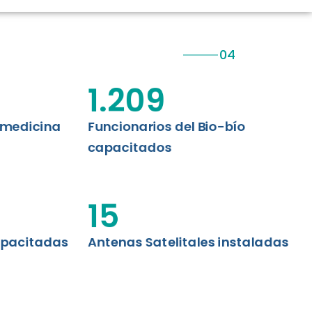
CIÓN RENAL
AS CRT BIOBÍO
 ASISTENCIAL
1.209
emedicina
Funcionarios del Bio-bío
capacitados
15
apacitadas
Antenas Satelitales instaladas