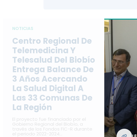
NOTICIAS
Centro Regional De
Telemedicina Y
Telesalud Del Biobío
Entrega Balance De
3 Años Acercando
La Salud Digital A
Las 33 Comunas De
La Región
El proyecto fue financiado por el
Gobierno Regional del Biobío, a
través de los Fondos FIC-R durante
el periodo 2022-2024…
L