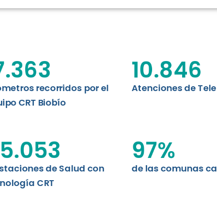
N CHILE
EVALUA
MEMORI
CLÍNICO
DATOS RECOPILADOS
da del estándar internacional
o Regional de Telemedicina y
7.363
10.846
I+D+I+E
niversidad de Concepción...
ABORDAJE CLÍNICO EN
TELESALUD
ómetros recorridos por el
Atenciones de Tel
ipo CRT Biobío
EMPRENDEDORES
ENLACES SATELITALES
5.053
97
%
staciones de Salud con
de las comunas c
MDPA
nología CRT