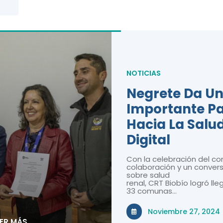
NOTICIAS
Negrete Da U
Importante P
Hacia La Salu
Digital
Con la celebración del co
colaboración y un convers
sobre salud
renal, CRT Biobío logró lle
33 comunas…
Noviembre 27, 2024
EER MÁS