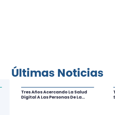
Últimas Noticias
Tres Años Acercando La Salud
Digital A Las Personas De La
Región: Conoce Los Logros De
CRT Biobío