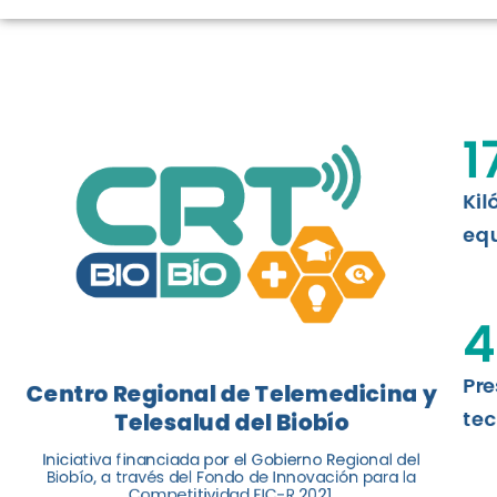
TELESALUD E
La nueva norma chilena 3858, adapta
ISO 13131, fue impulsada por el Centr
1
Telesalud del Biobío, a través de la U
Kil
Leer más
equ
4
Pre
Centro Regional de Telemedicina y
tec
Telesalud del Biobío
Iniciativa financiada por el Gobierno Regional del
Biobío, a través del Fondo de Innovación para la
Competitividad FIC-R 2021.