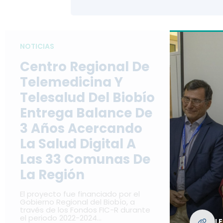
NOTICIAS
Centro Regional De
Telemedicina Y
Telesalud Del Biobío
Entrega Balance De
3 Años Acercando
La Salud Digital A
Las 33 Comunas De
La Región
El proyecto fue financiado por el
Gobierno Regional del Biobío, a
través de los Fondos FIC-R durante
el periodo 2022-2024…
L