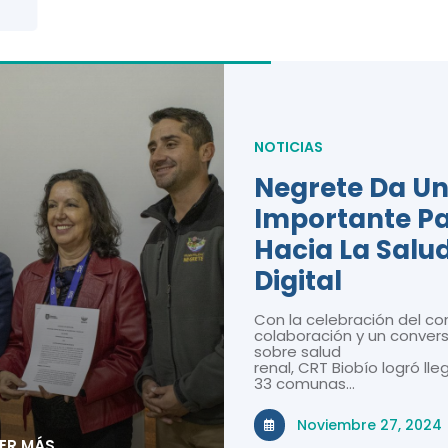
NOTICIAS
Negrete Da U
Importante P
Hacia La Salu
Digital
Con la celebración del co
colaboración y un convers
sobre salud
renal, CRT Biobío logró lle
33 comunas…
Noviembre 27, 2024
EER MÁS