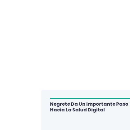
Negrete Da Un Importante Paso
alud Del
Hacia La Salud Digital
e De 3
lud Digital
La Región