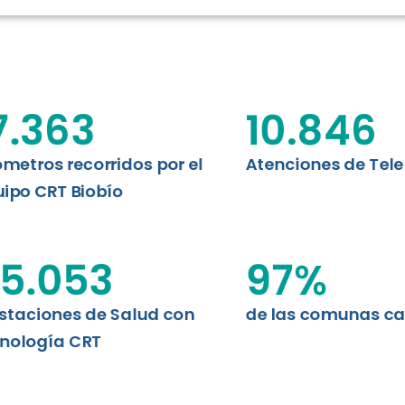
N CHILE
EVALUA
MEMORI
CLÍNICO
DATOS RECOPILADOS
da del estándar internacional
o Regional de Telemedicina y
7.363
10.846
I+D+I+E
niversidad de Concepción...
ABORDAJE CLÍNICO EN
TELESALUD
ómetros recorridos por el
Atenciones de Tel
ipo CRT Biobío
EMPRENDEDORES
ENLACES SATELITALES
5.053
97
%
staciones de Salud con
de las comunas c
MDPA
nología CRT