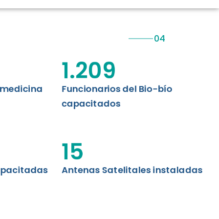
CIÓN RENAL
AS CRT BIOBÍO
 ASISTENCIAL
1.209
emedicina
Funcionarios del Bio-bío
capacitados
15
apacitadas
Antenas Satelitales instaladas