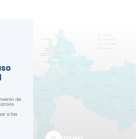
n
aso
d
nvenio de
atorio
gar a las
LEER MÁS