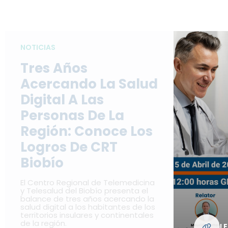
NOTICIAS
Tres Años
Acercando La Salud
Digital A Las
Personas De La
Región: Conoce Los
Logros De CRT
Biobío
El Centro Regional de Telemedicina
y Telesalud del Biobío presenta el
balance de tres años acercando la
salud digital a los habitantes de los
territorios insulares y continentales
de la región.
L