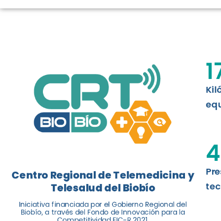
LOGROS DE C
El Centro Regional de Telemedicina y 
1
balance de tres años acercando la salu
Kil
Leer más
equ
4
Pre
Centro Regional de Telemedicina y
tec
Telesalud del Biobío
Iniciativa financiada por el Gobierno Regional del
Biobío, a través del Fondo de Innovación para la
Competitividad FIC-R 2021.