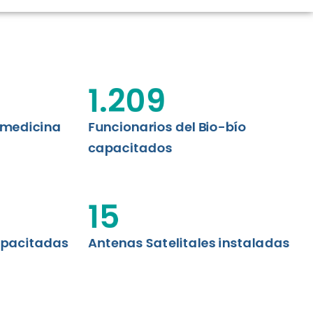
CIÓN RENAL
AS CRT BIOBÍO
 ASISTENCIAL
1.209
emedicina
Funcionarios del Bio-bío
capacitados
15
apacitadas
Antenas Satelitales instaladas