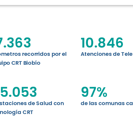
RT BIOBÍO
EVALUA
MEMORI
CLÍNICO
DATOS RECOPILADOS
Telesalud del Biobío presenta el
7.363
10.846
d digital a los habitantes...
I+D+I+E
ABORDAJE CLÍNICO EN
TELESALUD
ómetros recorridos por el
Atenciones de Tel
ipo CRT Biobío
EMPRENDEDORES
ENLACES SATELITALES
5.053
97
%
staciones de Salud con
de las comunas c
MDPA
nología CRT