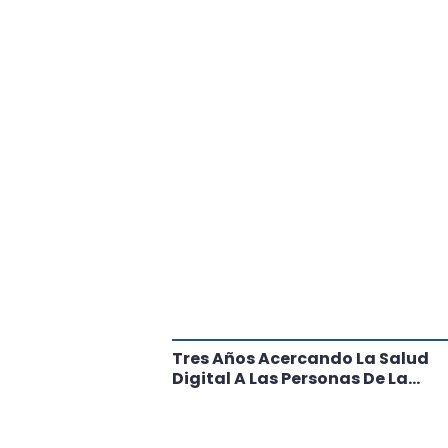
tante Paso
Tres Años Acercando La Salud
l
Digital A Las Personas De La
Región: Conoce Los Logros De
CRT Biobío