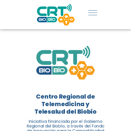
REGIÓN:
CONOCE
LOS
LOGROS
DE CRT
BIOBÍO
Centro Regional de
El Centro Regional de
Telemedicina y
Telemedicina y Telesalud del
Telesalud del Biobío
Biobío presenta el balance de
Iniciativa financiada por el Gobierno
tres años acercando la salud
Regional del Biobío, a través del Fondo
de Innovación para la Competitividad