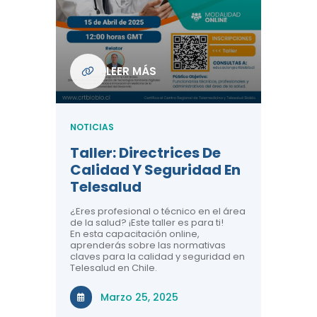
Com
De L
Regi
NOTICIA
LEER MÁS
ndo La
Centr
ión:
Telem
 De
Teles
NOTICIAS
Entre
Taller: Directrices De
Años 
dicina y
Calidad Y Seguridad En
Salud
a el
Telesalud
ndo la
Comun
 de los
¿Eres profesional o técnico en el área
entales de
El proyec
de la salud? ¡Este taller es para ti!
Gobierno
En esta capacitación online,
través de
aprenderás sobre las normativas
periodo
claves para la calidad y seguridad en
Telesalud en Chile.
Di
Marzo 25, 2025