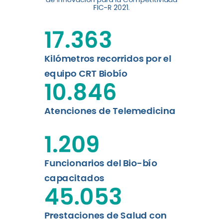
digital a los habitantes...
FIC-R 2021.
Leer más
17.363
Kilómetros recorridos por el
equipo CRT Biobío
10.846
Atenciones de Telemedicina
1.209
Funcionarios del Bio-bío
capacitados
45.053
Prestaciones de Salud con