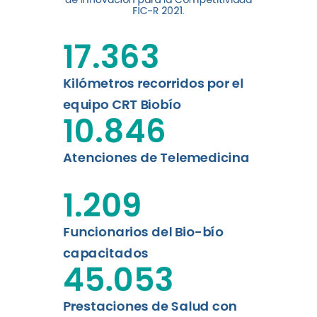
digital a los habitantes...
FIC-R 2021.
Leer más
17.363
Kilómetros recorridos por el
equipo CRT Biobío
10.846
Atenciones de Telemedicina
1.209
Funcionarios del Bio-bío
capacitados
45.053
Prestaciones de Salud con