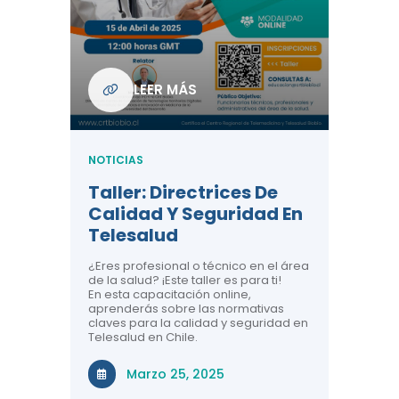
Com
De L
Regi
NOTICIA
LEER MÁS
ndo La
Centr
ión:
Telem
 De
Teles
NOTICIAS
Entre
Taller: Directrices De
Años 
dicina y
Calidad Y Seguridad En
Salud
a el
Telesalud
ndo la
Comun
 de los
¿Eres profesional o técnico en el área
entales de
El proyec
de la salud? ¡Este taller es para ti!
Gobierno
En esta capacitación online,
través de
aprenderás sobre las normativas
periodo
claves para la calidad y seguridad en
Telesalud en Chile.
Di
Marzo 25, 2025