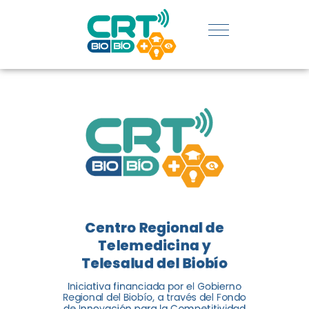
REGIÓN:
CONOCE
LOS
LOGROS
DE CRT
BIOBÍO
Centro Regional de
El Centro Regional de
Telemedicina y
Telemedicina y Telesalud del
Telesalud del Biobío
Biobío presenta el balance de
Iniciativa financiada por el Gobierno
tres años acercando la salud
Regional del Biobío, a través del Fondo
de Innovación para la Competitividad