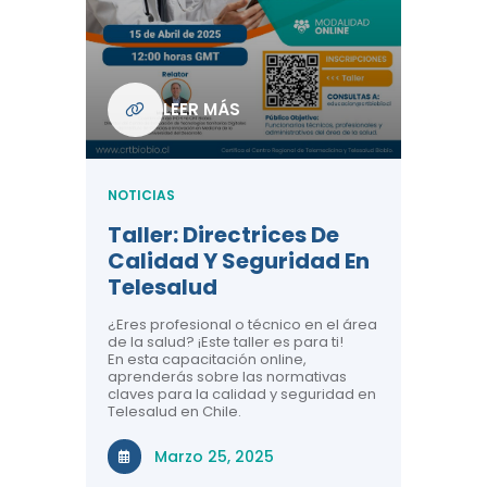
Com
De L
Regi
NOTICIA
LEER MÁS
ndo La
Centr
ión:
Telem
 De
Teles
NOTICIAS
Entre
Taller: Directrices De
Años 
dicina y
Calidad Y Seguridad En
Salud
a el
Telesalud
ndo la
Comun
 de los
¿Eres profesional o técnico en el área
entales de
El proyec
de la salud? ¡Este taller es para ti!
Gobierno
En esta capacitación online,
través de
aprenderás sobre las normativas
periodo
claves para la calidad y seguridad en
Telesalud en Chile.
Di
Marzo 25, 2025