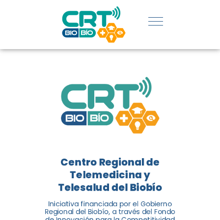
REGIÓN:
CONOCE
LOS
LOGROS
DE CRT
BIOBÍO
Centro Regional de
El Centro Regional de
Telemedicina y
Telemedicina y Telesalud del
Telesalud del Biobío
Biobío presenta el balance de
Iniciativa financiada por el Gobierno
tres años acercando la salud
Regional del Biobío, a través del Fondo
de Innovación para la Competitividad