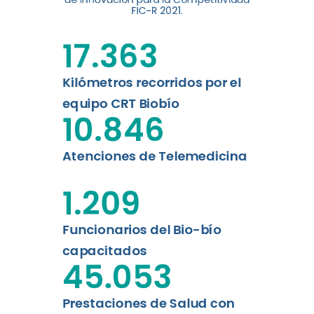
digital a los habitantes...
FIC-R 2021.
Leer más
17.363
Kilómetros recorridos por el
equipo CRT Biobío
10.846
Atenciones de Telemedicina
1.209
Funcionarios del Bio-bío
capacitados
45.053
Prestaciones de Salud con