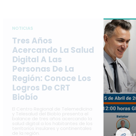
NOTICIAS
Tres Años
Acercando La Salud
Digital A Las
Personas De La
Región: Conoce Los
Logros De CRT
Biobío
El Centro Regional de Telemedicina
y Telesalud del Biobío presenta el
balance de tres años acercando la
salud digital a los habitantes de los
territorios insulares y continentales
de la región.
L