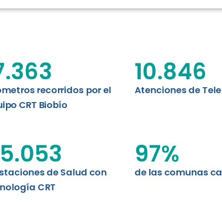
RT BIOBÍO
EVALUA
MEMORI
CLÍNICO
DATOS RECOPILADOS
Telesalud del Biobío presenta el
7.363
10.846
d digital a los habitantes...
I+D+I+E
ABORDAJE CLÍNICO EN
TELESALUD
ómetros recorridos por el
Atenciones de Tel
ipo CRT Biobío
EMPRENDEDORES
ENLACES SATELITALES
5.053
97
%
staciones de Salud con
de las comunas c
MDPA
nología CRT