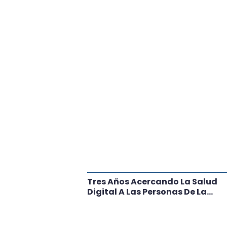
tante Paso
Tres Años Acercando La Salud
l
Digital A Las Personas De La
Región: Conoce Los Logros De
CRT Biobío