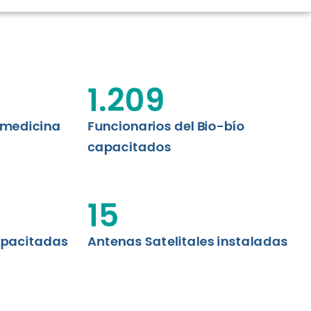
CIÓN RENAL
AS CRT BIOBÍO
 ASISTENCIAL
1.209
emedicina
Funcionarios del Bio-bío
capacitados
15
apacitadas
Antenas Satelitales instaladas