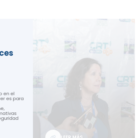
ices
o en el
ler es para
ne,
mativas
seguridad
LEER MÁS