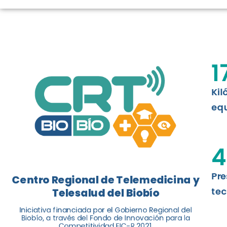
LOGROS DE C
El Centro Regional de Telemedicina y 
1
balance de tres años acercando la salu
Kil
Leer más
equ
4
Pre
Centro Regional de Telemedicina y
tec
Telesalud del Biobío
Iniciativa financiada por el Gobierno Regional del
Biobío, a través del Fondo de Innovación para la
Competitividad FIC-R 2021.